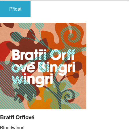
Přidat
Bratři Orffové
Bingriwingri