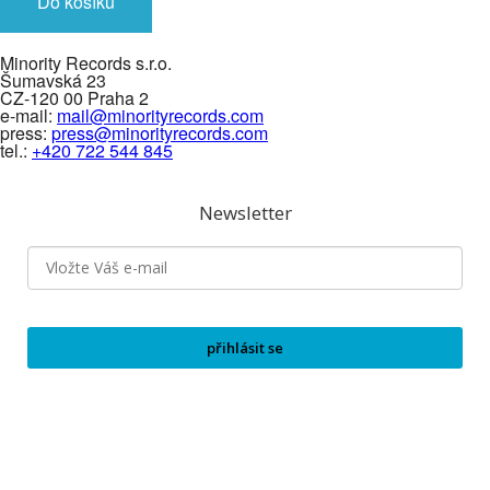
Do košíku
Minority Records s.r.o.
Šumavská 23
CZ-120 00 Praha 2
e-mail:
mail@minorityrecords.com
press:
press@minorityrecords.com
tel.:
+420 722 544 845
Newsletter
přihlásit se