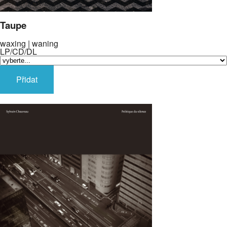
Taupe
waxing | waning
LP/CD/DL
Přidat