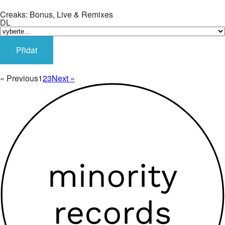
Creaks: Bonus, Live & Remixes
DL
Přidat
« Previous
1
2
3
Next »