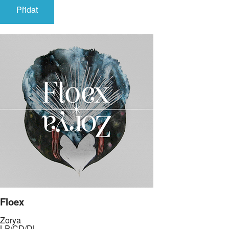
Přidat
Floex
Zorya
LP/CD/DL