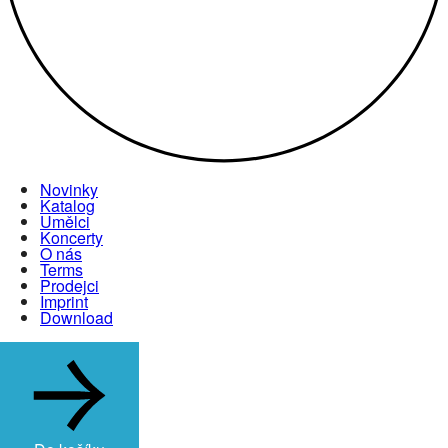
Novinky
Katalog
Umělci
Koncerty
O nás
Terms
Prodejci
Imprint
Download